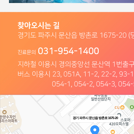
경기 파주시 문산읍 방촌로 1675-20