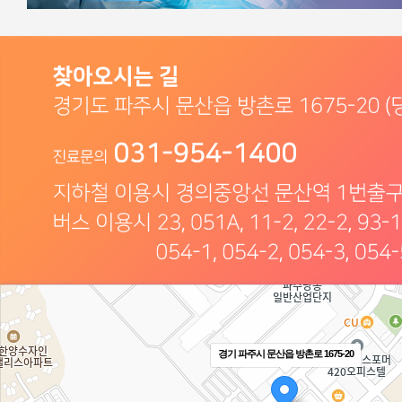
경기 파주시 문산읍 방촌로 1675-20