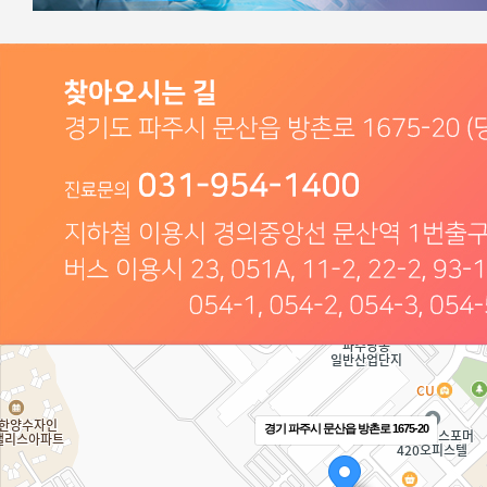
경기 파주시 문산읍 방촌로 1675-20