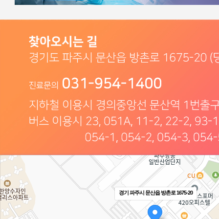
경기 파주시 문산읍 방촌로 1675-20