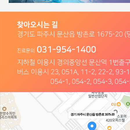
경기 파주시 문산읍 방촌로 1675-20