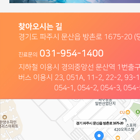
경기 파주시 문산읍 방촌로 1675-20